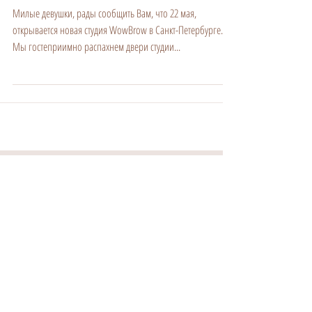
ТРЦ Галерея -We opened !!!- Санкт-Петербург
Милые девушки, рады сообщить Вам, что 22 мая,
открывается новая студия WowBrow в Санкт-Петербурге.
Мы гостеприимно распахнем двери студии...
ИЗБРАННОЕ